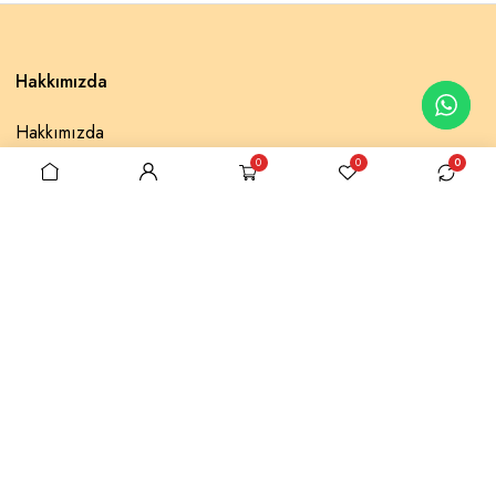
Hakkımızda
Hakkımızda
0
0
0
Selonya Home
İletişim
Popular categories
Müslin Örtü
Lace Pique
Baklava Pike
Kırlent
Embroidery Bed Set